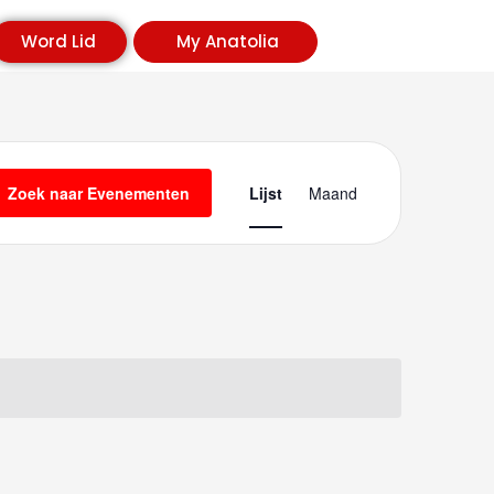
Word Lid
My Anatolia
Evenem
Zoek naar Evenementen
Lijst
Maand
Weerga
Navigat