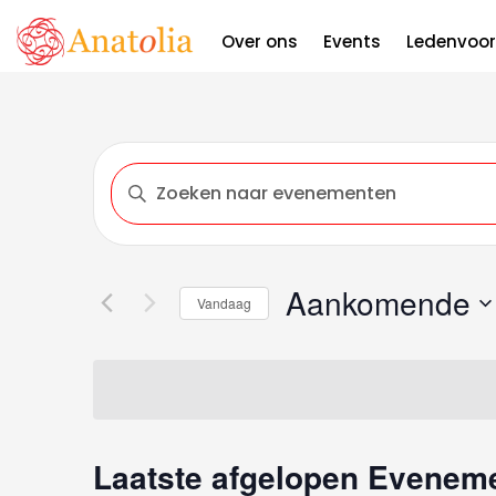
Theater Z
Over ons
Events
Ledenvoor
Evenemente
Vul
een
Zoeken
keyword
in.
Aankomende
Zoek
En
Vandaag
voor
Selecteer
Evenementen
Weergeven
een
met
datum.
keyword.
Navigatie
Laatste afgelopen Evenem