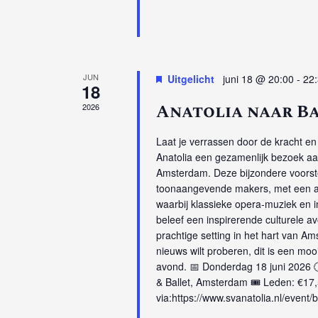
JUN
Uitgelicht
juni 18 @ 20:00
-
22
18
Anatolia naar B
2026
Laat je verrassen door de kracht e
Anatolia een gezamenlijk bezoek aa
Amsterdam. Deze bijzondere voorste
toonaangevende makers, met een afwi
waarbij klassieke opera‑muziek en 
beleef een inspirerende culturele 
prachtige setting in het hart van Ams
nieuws wilt proberen, dit is een mo
avond. 📅 Donderdag 18 juni 2026 🕡
& Ballet, Amsterdam 🎟️ Leden: €17,
via:https://www.svanatolia.nl/event/