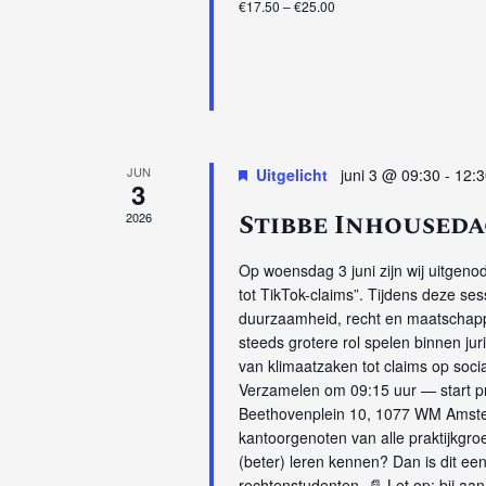
€17.50 – €25.00
JUN
Uitgelicht
juni 3 @ 09:30
-
12:3
3
Stibbe Inhouseda
2026
Op woensdag 3 juni zijn wij uitgeno
tot TikTok-claims”. Tijdens deze se
duurzaamheid, recht en maatschappe
steeds grotere rol spelen binnen jur
van klimaatzaken tot claims op soci
Verzamelen om 09:15 uur — start pr
Beethovenplein 10, 1077 WM Amster
kantoorgenoten van alle praktijkgro
(beter) leren kennen? Dan is dit een 
rechtenstudenten. 📄 Let op: bij aa