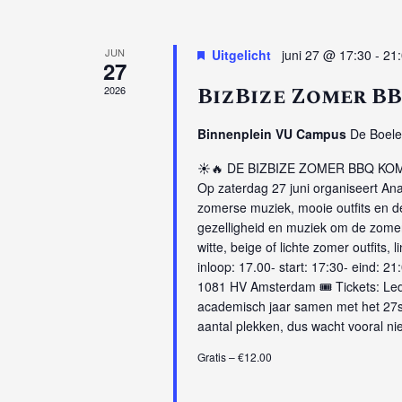
JUN
Uitgelicht
juni 27 @ 17:30
-
21
27
BizBize Zomer B
2026
Binnenplein VU Campus
De Boele
☀️🔥 DE BIZBIZE ZOMER BBQ KOMT
Op zaterdag 27 juni organiseert Ana
zomerse muziek, mooie outfits en 
gezelligheid en muziek om de zome
witte, beige of lichte zomer outfits,
inloop: 17.00- start: 17:30- eind: 
1081 HV Amsterdam 🎟️ Tickets: Lede
academisch jaar samen met het 27ste
aantal plekken, dus wacht vooral ni
Gratis – €12.00