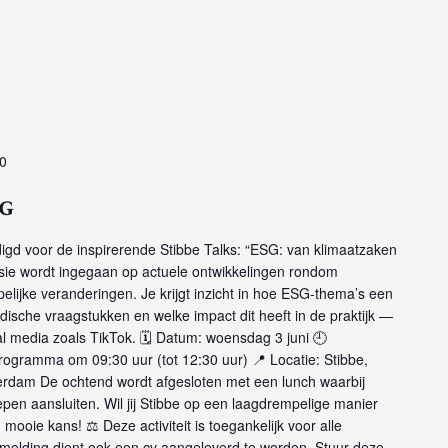
0
g
digd voor de inspirerende Stibbe Talks: “ESG: van klimaatzaken
ssie wordt ingegaan op actuele ontwikkelingen rondom
lijke veranderingen. Je krijgt inzicht in hoe ESG-thema’s een
idische vraagstukken en welke impact dit heeft in de praktijk —
al media zoals TikTok. 🗓 Datum: woensdag 3 juni 🕘
ogramma om 09:30 uur (tot 12:30 uur) 📍 Locatie: Stibbe,
dam De ochtend wordt afgesloten met een lunch waarbij
epen aansluiten. Wil jij Stibbe op een laagdrempelige manier
mooie kans! ⚖️ Deze activiteit is toegankelijk voor alle
nmelding dient ook een cv aangeleverd te worden. Stuur deze