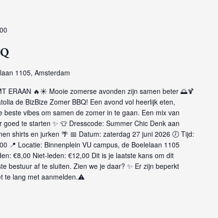
:00
BQ
laan 1105, Amsterdam
 ERAAN 🔥☀️ Mooie zomerse avonden zijn samen beter 🌅🍹
tolia de BizBize Zomer BBQ! Een avond vol heerlijk eten,
de beste vibes om samen de zomer in te gaan. Een mix van
r goed te starten ✨ 👕 Dresscode: Summer Chic Denk aan
 linen shirts en jurken 🌴 📅 Datum: zaterdag 27 juni 2026 🕖 Tijd:
21:00 📍 Locatie: Binnenplein VU campus, de Boelelaan 1105
n: €8,00 Niet-leden: €12,00 Dit is je laatste kans om dit
 bestuur af te sluiten. Zien we je daar? ✨ Er zijn beperkt
et te lang met aanmelden.⚠️