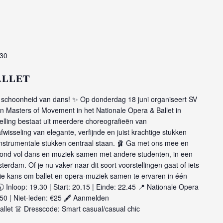
:30
allet
n schoonheid van dans! ✨ Op donderdag 18 juni organiseert SV
n Masters of Movement in het Nationale Opera & Ballet in
lling bestaat uit meerdere choreografieën van
sseling van elegante, verfijnde en juist krachtige stukken
instrumentale stukken centraal staan. 🩰 Ga met ons mee en
avond vol dans en muziek samen met andere studenten, in een
terdam. Of je nu vaker naar dit soort voorstellingen gaat of iets
oie kans om ballet en opera-muziek samen te ervaren in één
 Inloop: 19.30 | Start: 20.15 | Einde: 22.45 📍 Nationale Opera
50 | Niet-leden: €25 🖋️ Aanmelden
ballet 👗 Dresscode: Smart casual/casual chic