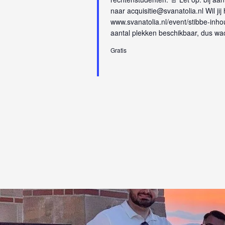
naar acquisitie@svanatolia.nl Wil jij 
www.svanatolia.nl/event/stibbe-inhou
aantal plekken beschikbaar, dus wach
Gratis