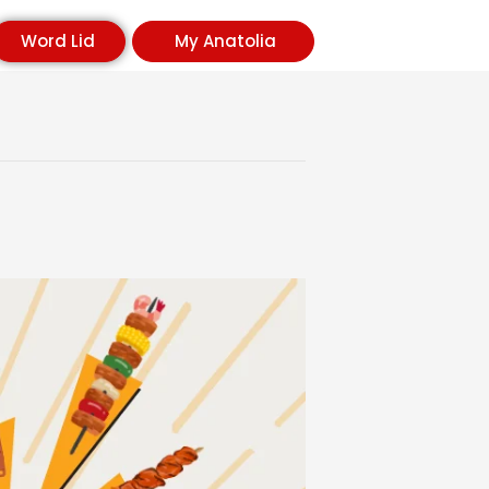
Word Lid
My Anatolia