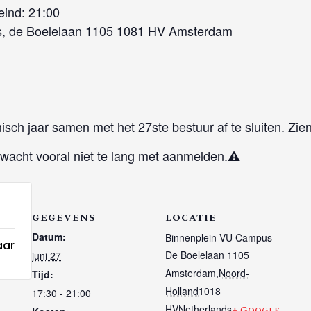
 eind: 21:00
us, de Boelelaan 1105 1081 HV Amsterdam
misch jaar samen met het 27ste bestuur af te sluiten. Zi
s wacht vooral niet te lang met aanmelden.⚠️
GEGEVENS
LOCATIE
Datum:
Binnenplein VU Campus
aar
De Boelelaan 1105
juni 27
Amsterdam
,
Noord-
Tijd:
Holland
1018
17:30 - 21:00
HV
Netherlands
+ Google