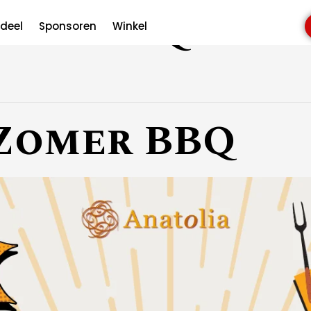
omer BBQ
deel
Sponsoren
Winkel
 Zomer BBQ