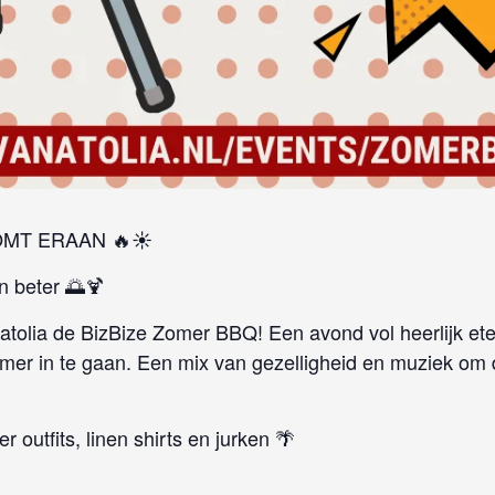
OMT ERAAN 🔥☀️
 beter 🌅🍹
atolia de BizBize Zomer BBQ! Een avond vol heerlijk et
er in te gaan. Een mix van gezelligheid en muziek om 
r outfits, linen shirts en jurken 🌴