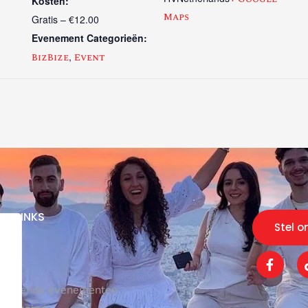
Kosten:
Maps
Gratis – €12.00
Evenement Categorieën:
,
BizBize
Event
CK LINKS
Stel o
 ons
kel
komende evenementen