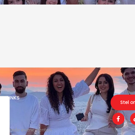
CK LINKS
Stel o
 ons
kel
komende evenementen