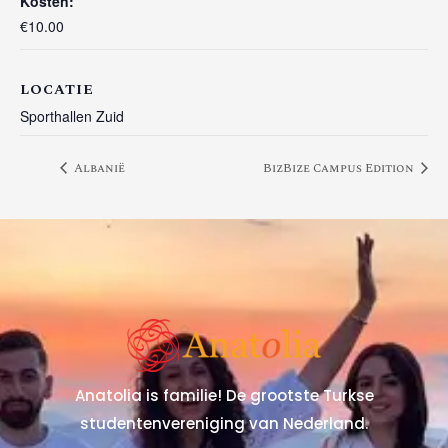
Kosten:
€10.00
LOCATIE
Sporthallen Zuid
Albanië
BizBize Campus Edition
Anatolia is familie! De grootste Turkse
studentenvereniging van Nederland.