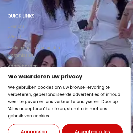
QUICK LINKS
Over ons
Winkel
Aankomende evenementen
Commissies
Voorwaarden
We waarderen uw privacy
Word ons familielid
We gebruiken cookies om uw browse-ervaring te
verbeteren, gepersonaliseerde advertenties of inhoud
Stel ons een vraag
weer te geven en ons verkeer te analyseren. Door op
‘Alles accepteren’ te klikken, stemt u in met ons
gebruik van cookies.
Aanpassen
Accepteer alles