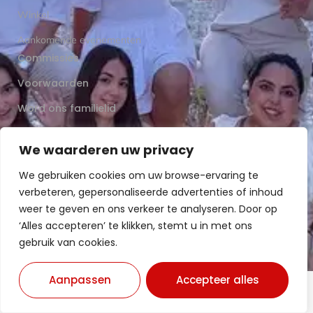
Winkel
Aankomende evenementen
Commissies
Voorwaarden
Word ons familielid
We waarderen uw privacy
Stel ons een vraag
We gebruiken cookies om uw browse-ervaring te
verbeteren, gepersonaliseerde advertenties of inhoud
weer te geven en ons verkeer te analyseren. Door op
‘Alles accepteren’ te klikken, stemt u in met ons
gebruik van cookies.
Aanpassen
Accepteer alles