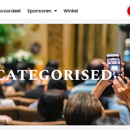
rised
nvoordeel
Sponsoren
Winkel
categorised