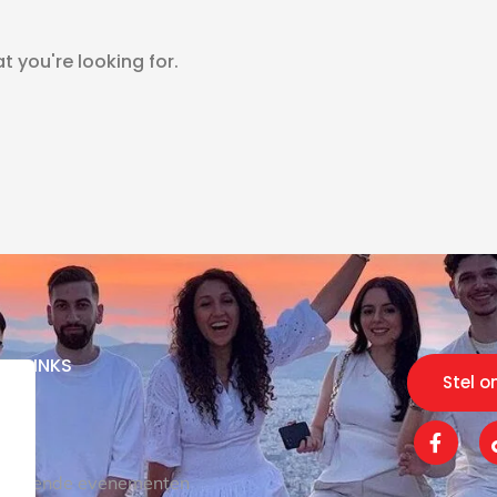
t you're looking for.
CK LINKS
Stel o
 ons
kel
komende evenementen