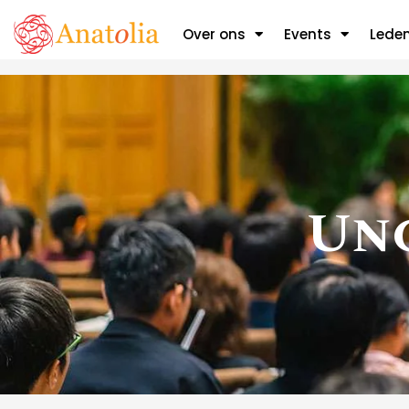
Uncatego
Over ons
Events
Lede
Un