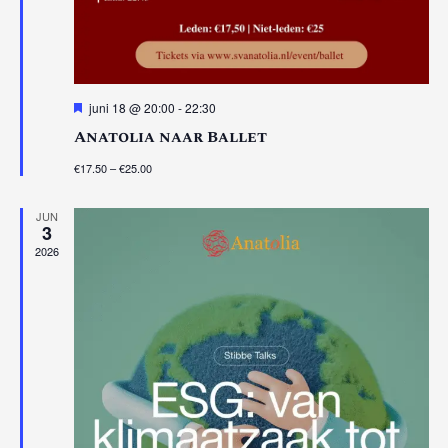
Uitgelicht
juni 18 @ 20:00
-
22:30
Anatolia naar Ballet
€17.50 – €25.00
JUN
3
2026