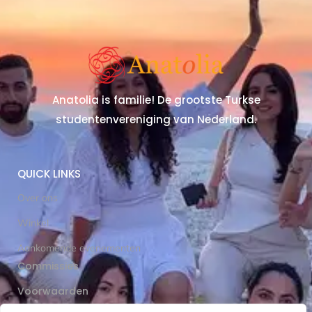
Anatolia is familie! De grootste Turkse
studentenvereniging van Nederland.
QUICK LINKS
Over ons
Winkel
Aankomende evenementen
Commissies
Voorwaarden