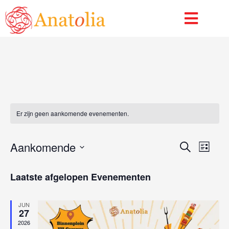
Museumplein
Er zijn geen aankomende evenementen.
Even
Ev
Aankomende
Zoeken
Lijst
We
Selecteer
Zoek
een
Laatste afgelopen Evenementen
Nav
En
datum.
Weer
JUN
27
Navig
2026