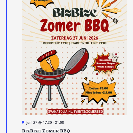
Uitgelicht
juni 27 @ 17:30
-
21:00
BizBize Zomer BBQ