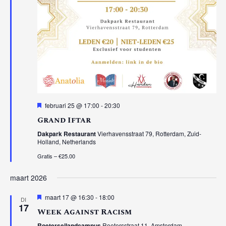
Uitgelicht
februari 25 @ 17:00
-
20:30
Grand Iftar
Dakpark Restaurant
Vierhavensstraat 79, Rotterdam, Zuid-
Holland, Netherlands
Gratis – €25.00
maart 2026
Uitgelicht
maart 17 @ 16:30
-
18:00
DI
17
Week Against Racism
Roeterseilandcampus
Roetersstraat 11, Amsterdam