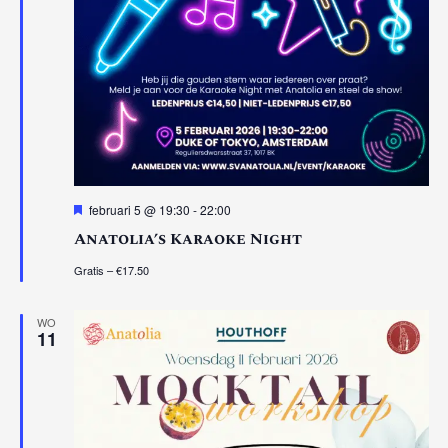
Uitgelicht
februari 5 @ 19:30
-
22:00
Anatolia’s Karaoke Night
Gratis – €17.50
WO
11