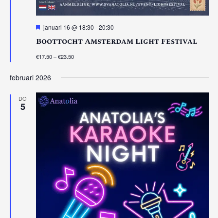
Uitgelicht
januari 16 @ 18:30
-
20:30
Boottocht Amsterdam Light Festival
€17.50 – €23.50
februari 2026
DO
5