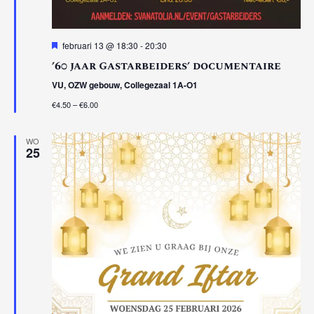
Uitgelicht
februari 13 @ 18:30
-
20:30
’60 jaar Gastarbeiders’ documentaire
VU, OZW gebouw, Collegezaal 1A-O1
€4.50 – €6.00
WO
25