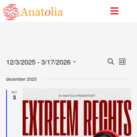
Evenementen
Even
Ev
12/3/2025
 - 
3/17/2026
Zoeken
Lijst
We
Selecteer
Zoek
een
Nav
december 2025
En
datum.
WO
Weer
3
Navig