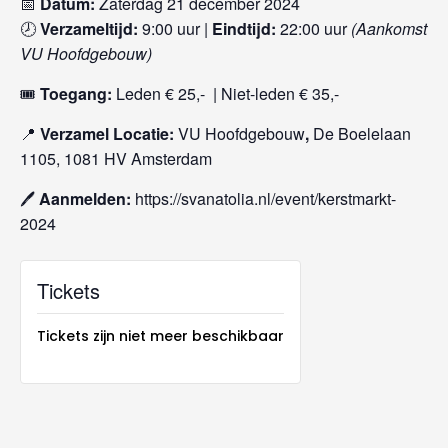
📅
Datum:
Zaterdag 21 december 2024
🕗
Verzameltijd:
9:00 uur |
Eindtijd:
22:00 uur
(Aankomst
VU Hoofdgebouw)
🎟
Toegang:
Leden € 25,- | Niet-leden € 35,-
📍
Verzamel Locatie:
VU Hoofdgebouw
,
De Boelelaan
1105, 1081 HV Amsterdam
🖊️
Aanmelden:
https://svanatolia.nl/event/kerstmarkt-
2024
Tickets
Tickets zijn niet meer beschikbaar