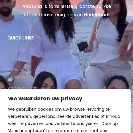
Anatolia is familie! De grootste Turkse
studentenvereniging van Nederland.
QUICK LINKS
Over ons
Winkel
Aankomende evenementen
Commissies
Voorwaarden
We waarderen uw privacy
Word ons familielid
We gebruiken cookies om uw browse-ervaring te
verbeteren, gepersonaliseerde advertenties of inhoud
Stel ons een vraag
weer te geven en ons verkeer te analyseren. Door op
‘Alles accepteren’ te klikken, stemt u in met ons