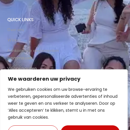
QUICK LINKS
Over ons
Winkel
Aankomende evenementen
Commissies
Voorwaarden
We waarderen uw privacy
Word ons familielid
We gebruiken cookies om uw browse-ervaring te
verbeteren, gepersonaliseerde advertenties of inhoud
Stel ons een vraag
weer te geven en ons verkeer te analyseren. Door op
‘Alles accepteren’ te klikken, stemt u in met ons
gebruik van cookies.